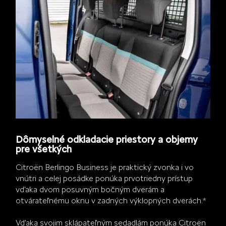
Dômyselné odkladacie priestory a objemy
pre všetkých
Citroën Berlingo Business je praktický zvonka i vo
vnútri a celej posádke ponúka prvotriedny prístup
vďaka dvom posuvným bočným dverám a
otvárateľnému oknu v zadných výklopných dverách.*
Vďaka svojim sklápateľným sedadlám ponúka Citroën