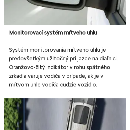
Monitorovací systém mŕtveho uhlu
Systém monitorovania mŕtveho uhlu je
predovšetkým užitočný pri jazde na diaľnici.
Oranžovo-žltý indikátor v rohu spätného
zrkadla varuje vodiča v prípade, ak je v
mŕtvom uhle vodiča cudzie vozidlo.