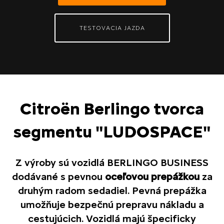
TESTOVACIA JAZDA
Citroën Berlingo tvorca
segmentu "LUDOSPACE"
Z výroby sú vozidlá BERLINGO BUSINESS
dodávané s pevnou
oceľovou prepážkou
za
druhým radom sedadiel. Pevná prepážka
umožňuje bezpečnú prepravu nákladu a
cestujúcich. Vozidlá majú špecificky