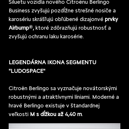
Siluetu vozidla nového Citroënu Berlingo
Business zvyšujú pozdĺžne strešné nosiče a
karosériu skrášľujú obľúbené dizajonvé
prvky
Airbump
®
,
ktoré zdôrazňujú robustnosť a
zvyšujú ochranu laku karosérie.
LEGENDÁRNA IKONA SEGMENTU
"LUDOSPACE"
Citroën Berlingo sa vyznačuje novátorskými
robustnými a atraktívnymi líniami. Moderné a
hravé Berlingo existuje v štandardnej
veľkosti
M s dĺžkou až 4,40 m
.