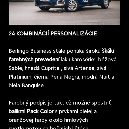
24 KOMBINÁCIÍ PERSONALIZÁCIE
Berlingo Business stále ponúka širokú
škálu
farebných prevedení
laku karosérie: béžová
Sable, hnedá Cuprite , sivá Artense, sivá
Platinium, čierna Perla Negra, modrá Nuit a
biela Banquise.
Farebný podpis je taktiež možné spestriť
balíkmi Pack Color
s prvkami bielej a
oranžovej farby okolo hmlových
svetlometov na bočných lištách.