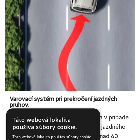
Varovací systém pri prekročení jazdných
pruhov.
Systém hodnotí pozornosť vodiča v prípade
Táto webová lokalita
používa súbory cookie.
prejazdu zo svojho do susedného jazdného
pruhu. Funkcia sa spúšťa pri jazde nad 60
Táto webová lokalita používa súbory cookie