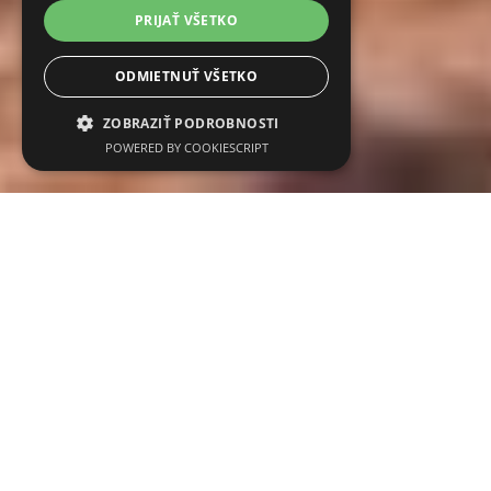
PRIJAŤ VŠETKO
ODMIETNUŤ VŠETKO
ZOBRAZIŤ PODROBNOSTI
POWERED BY COOKIESCRIPT
Mám záujem o dané vozidlo
Galéria fotografií
Citroën ë-Berlingo FEEL