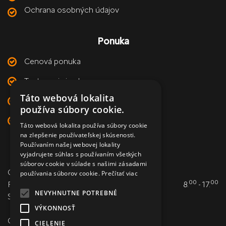
Ochrana osobných údajov
Ponuka
Cenová ponuka
Testovacia jazda
Táto webová lokalita
Príslušenstvo a doplnky
používa súbory cookie.
Kontakt
Táto webová lokalita používa súbory cookie
na zlepšenie používateľskej skúsenosti.
Používaním našej webovej lokality
Otváracia doba
vyjadrujete súhlas s používaním všetkých
súborov cookie v súlade s našimi zásadami
Otváracia doba pre predaj:
používania súborov cookie.
Prečítať viac
00
00
Po - Pia
8.
- 17.
NEVYHNUTNE POTREBNÉ
So - Ne zatvorené
VÝKONNOSŤ
Otváracia doba pre servis:
CIELENIE